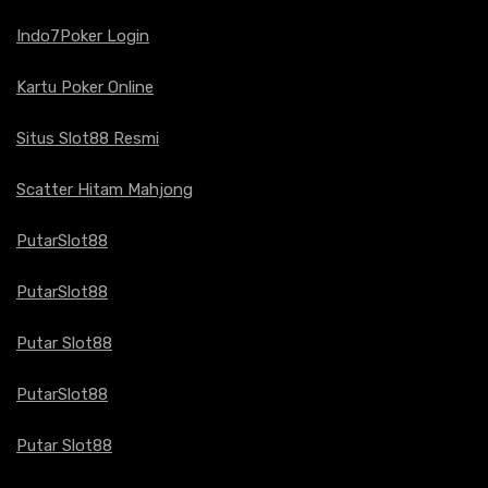
Indo7Poker Login
Kartu Poker Online
Situs Slot88 Resmi
Scatter Hitam Mahjong
PutarSlot88
PutarSlot88
Putar Slot88
PutarSlot88
Putar Slot88