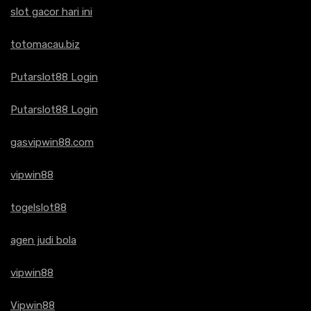
slot gacor hari ini
totomacau.biz
Putarslot88 Login
Putarslot88 Login
gasvipwin88.com
vipwin88
togelslot88
agen judi bola
vipwin88
Vipwin88