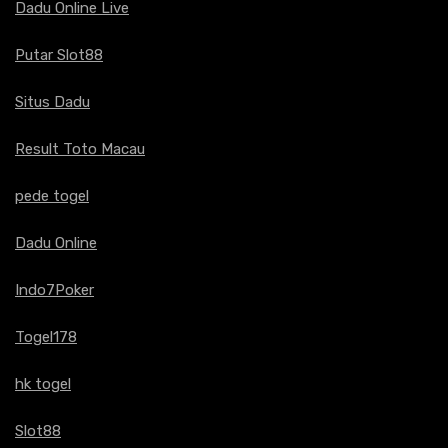
Dadu Online Live
Putar Slot88
Situs Dadu
Result Toto Macau
pede togel
Dadu Online
Indo7Poker
Togel178
hk togel
Slot88