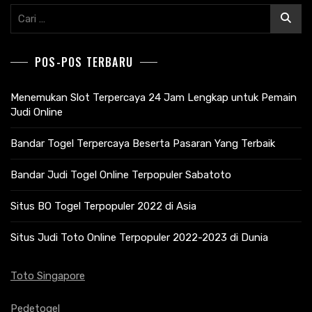
Cari
untuk:
POS-POS TERBARU
Menemukan Slot Terpercaya 24 Jam Lengkap untuk Pemain
Judi Online
Bandar Togel Terpercaya Beserta Pasaran Yang Terbaik
Bandar Judi Togel Online Terpopuler Sabatoto
Situs BO Togel Terpopuler 2022 di Asia
Situs Judi Toto Online Terpopuler 2022-2023 di Dunia
Toto Singapore
Pedetogel