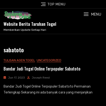
Skip
TOP MENU
to
content
MENU
Website Berita Taruhan Togel
Memberikan Update Setiap Hari
sabatoto
TULISAN AGEN TOGEL
UNCATEGORIZED
Bandar Judi Togel Online Terpopuler Sabatoto
Jun 17, 2023
Joseph Reed
Bandar Judi Togel Online Terpopuler Sabatoto Permainan
Terlengkap Sekarang ini ada banyak cara yang menjanjikan