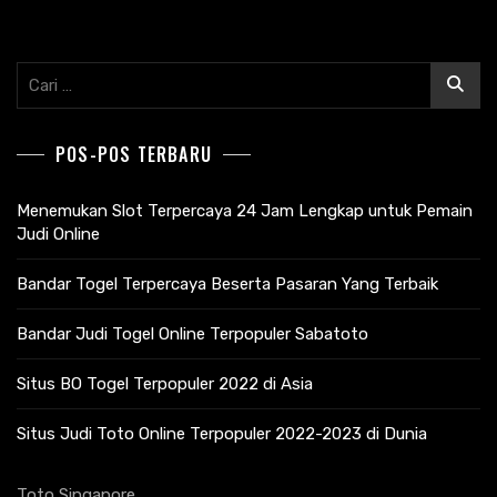
Cari
untuk:
POS-POS TERBARU
Menemukan Slot Terpercaya 24 Jam Lengkap untuk Pemain
Judi Online
Bandar Togel Terpercaya Beserta Pasaran Yang Terbaik
Bandar Judi Togel Online Terpopuler Sabatoto
Situs BO Togel Terpopuler 2022 di Asia
Situs Judi Toto Online Terpopuler 2022-2023 di Dunia
Toto Singapore