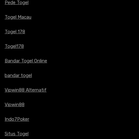
Pede Togel
Togel Macau
Togel 178
Togel178
Bandar Togel Online
bandar togel
Vipwin88 Alternatif
Vipwin88
Indo7Poker
Situs Togel