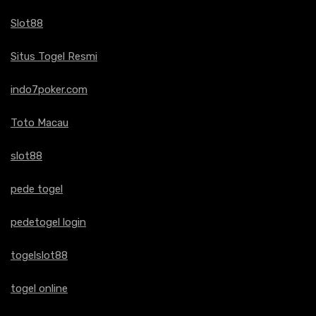
Slot88
Situs Togel Resmi
indo7poker.com
Toto Macau
slot88
pede togel
pedetogel login
togelslot88
togel online