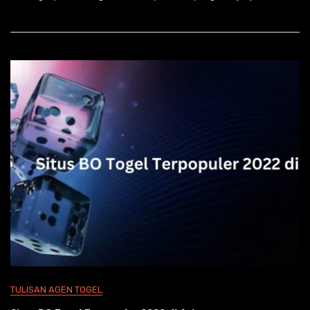
TULISAN AGEN TOGEL