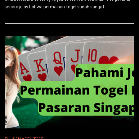
secara jelas bahwa permainan togel sudah sangat
TULISAN AGEN TOGEL