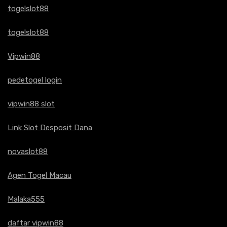
togelslot88
togelslot88
Vipwin88
pedetogel login
vipwin88 slot
Link Slot Desposit Dana
novaslot88
Agen Togel Macau
Malaka555
daftar vipwin88