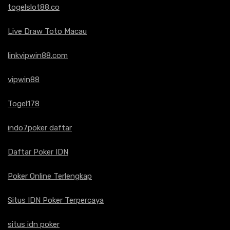
togelslot88.co
Live Draw Toto Macau
linkvipwin88.com
vipwin88
Togel178
indo7poker daftar
Daftar Poker IDN
Poker Online Terlengkap
Situs IDN Poker Terpercaya
situs idn poker