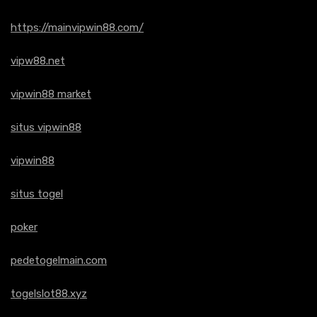
https://mainvipwin88.com/
vipw88.net
vipwin88 market
situs vipwin88
vipwin88
situs togel
poker
pedetogelmain.com
togelslot88.xyz