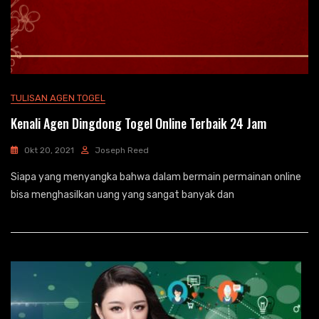
TULISAN AGEN TOGEL
Kenali Agen Dingdong Togel Online Terbaik 24 Jam
Okt 20, 2021
Joseph Reed
Siapa yang menyangka bahwa dalam bermain permainan online
bisa menghasilkan uang yang sangat banyak dan