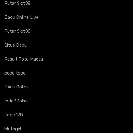
Putar Slot88
Dadu Online Live
Putar Slot88
Situs Dadu
Result Toto Macau
pede togel
Dadu Online
Indo7Poker
Togel178
hk togel