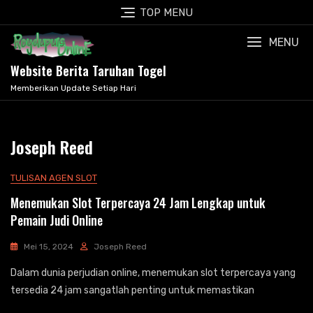
Skip
TOP MENU
to
content
MENU
Website Berita Taruhan Togel
Memberikan Update Setiap Hari
Joseph Reed
TULISAN AGEN SLOT
Menemukan Slot Terpercaya 24 Jam Lengkap untuk
Pemain Judi Online
Mei 15, 2024
Joseph Reed
Dalam dunia perjudian online, menemukan slot terpercaya yang
tersedia 24 jam sangatlah penting untuk memastikan