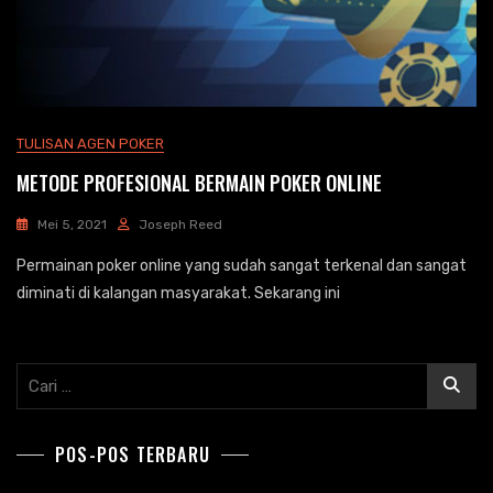
TULISAN AGEN POKER
METODE PROFESIONAL BERMAIN POKER ONLINE
Mei 5, 2021
Joseph Reed
Permainan poker online yang sudah sangat terkenal dan sangat
diminati di kalangan masyarakat. Sekarang ini
Cari
untuk:
POS-POS TERBARU