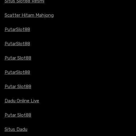
Situs Slot88 Resmi
Scatter Hitam Mahjong
PutarSlot88
PutarSlot88
Putar Slot88
PutarSlot88
Putar Slot88
Dadu Online Live
Putar Slot88
Situs Dadu