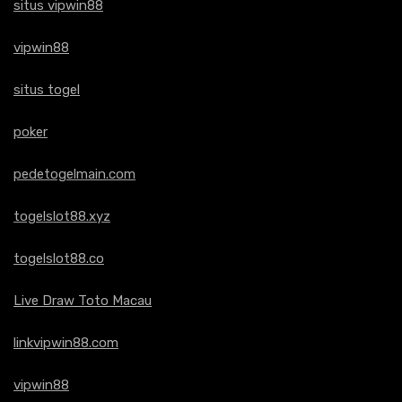
situs vipwin88
vipwin88
situs togel
poker
pedetogelmain.com
togelslot88.xyz
togelslot88.co
Live Draw Toto Macau
linkvipwin88.com
vipwin88