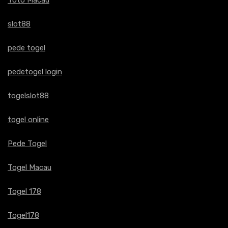
slot88
pede togel
pedetogel login
togelslot88
togel online
Pede Togel
Togel Macau
Togel 178
Togel178