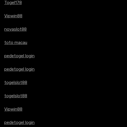
Togel178
Vipwin88
novaslot88
toto macau
pedetogel login
pedetogel login
togelslot88
togelslot88
Vipwin88
pedetogel login