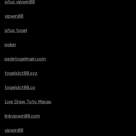
situs vipwin88
vipwin88
situs togel
poker
pedetogelmain.com
togelslot88.xyz
togelslot88.co
Live Draw Toto Macau
linkvipwin88.com
vipwin88