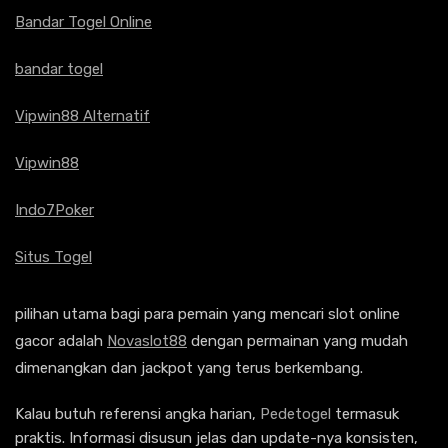
Bandar Togel Online
bandar togel
Vipwin88 Alternatif
Vipwin88
Indo7Poker
Situs Togel
pilihan utama bagi para pemain yang mencari slot online
gacor adalah
Novaslot88
dengan permainan yang mudah
dimenangkan dan jackpot yang terus berkembang.
Kalau butuh referensi angka harian,
Pedetogel
termasuk
praktis. Informasi disusun jelas dan update-nya konsisten,