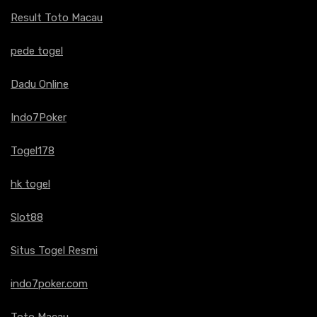
Result Toto Macau
pede togel
Dadu Online
Indo7Poker
Togel178
hk togel
Slot88
Situs Togel Resmi
indo7poker.com
Toto Macau