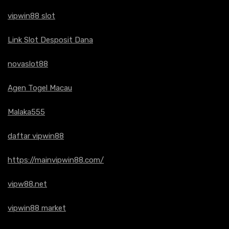
vipwin88 slot
Link Slot Desposit Dana
novaslot88
Agen Togel Macau
Malaka555
daftar vipwin88
https://mainvipwin88.com/
vipw88.net
vipwin88 market