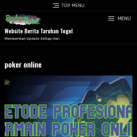
Skip
TOP MENU
to
content
MENU
Website Berita Taruhan Togel
Memberikan Update Setiap Hari
poker online