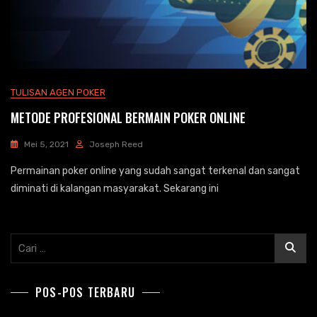
TULISAN AGEN POKER
METODE PROFESIONAL BERMAIN POKER ONLINE
Mei 5, 2021
Joseph Reed
Permainan poker online yang sudah sangat terkenal dan sangat
diminati di kalangan masyarakat. Sekarang ini
Cari
untuk:
POS-POS TERBARU