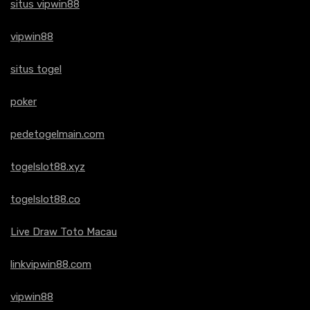
situs vipwin88
vipwin88
situs togel
poker
pedetogelmain.com
togelslot88.xyz
togelslot88.co
Live Draw Toto Macau
linkvipwin88.com
vipwin88