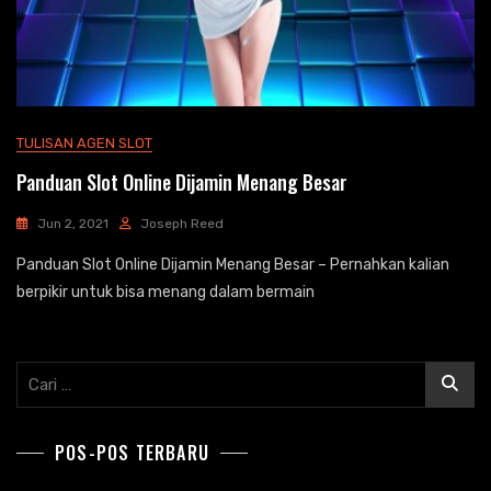
TULISAN AGEN SLOT
Panduan Slot Online Dijamin Menang Besar
Jun 2, 2021
Joseph Reed
Panduan Slot Online Dijamin Menang Besar – Pernahkan kalian
berpikir untuk bisa menang dalam bermain
Cari
untuk:
POS-POS TERBARU