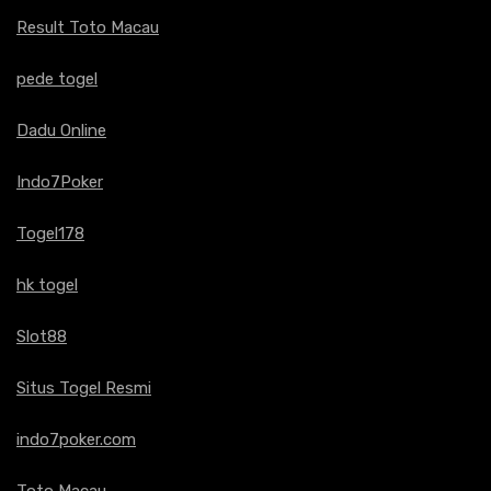
Result Toto Macau
pede togel
Dadu Online
Indo7Poker
Togel178
hk togel
Slot88
Situs Togel Resmi
indo7poker.com
Toto Macau