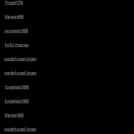
Togel178
Vipwin88
novaslot88
toto macau
pedetogel login
pedetogel login
togelslot88
togelslot88
Vipwin88
pedetogel login