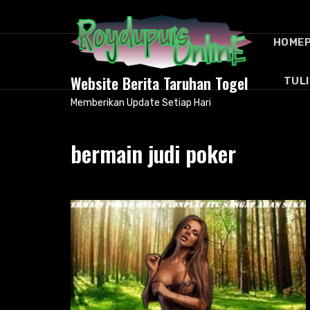
Skip
to
content
HOME
Website Berita Taruhan Togel
TULI
Memberikan Update Setiap Hari
bermain judi poker