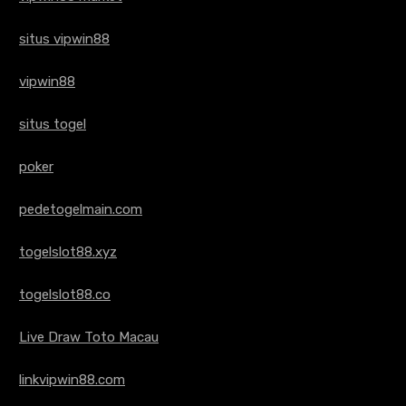
situs vipwin88
vipwin88
situs togel
poker
pedetogelmain.com
togelslot88.xyz
togelslot88.co
Live Draw Toto Macau
linkvipwin88.com