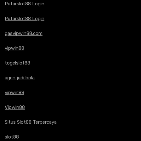
Putarslot88 Login
Putarslot88 Login
gasvipwin88.com
vipwin88
togelslot88
agen judi bola
vipwin88
Vipwin88
Situs Slot88 Terpercaya
slot88