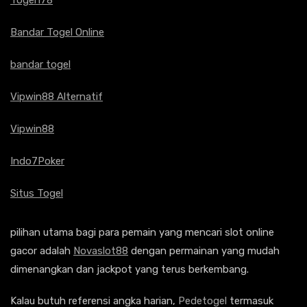
Bandar Togel Online
bandar togel
Vipwin88 Alternatif
Vipwin88
Indo7Poker
Situs Togel
pilihan utama bagi para pemain yang mencari slot online
gacor adalah
Novaslot88
dengan permainan yang mudah
dimenangkan dan jackpot yang terus berkembang.
Kalau butuh referensi angka harian,
Pedetogel
termasuk