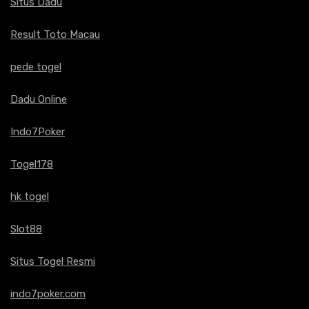
Situs Dadu
Result Toto Macau
pede togel
Dadu Online
Indo7Poker
Togel178
hk togel
Slot88
Situs Togel Resmi
indo7poker.com