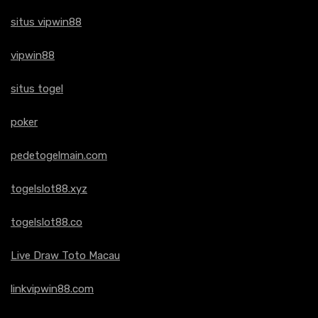
situs vipwin88
vipwin88
situs togel
poker
pedetogelmain.com
togelslot88.xyz
togelslot88.co
Live Draw Toto Macau
linkvipwin88.com