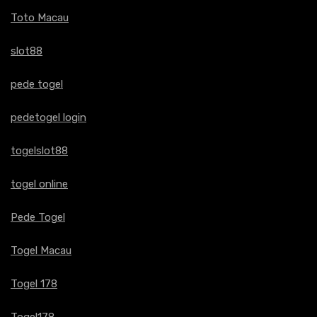
Toto Macau
slot88
pede togel
pedetogel login
togelslot88
togel online
Pede Togel
Togel Macau
Togel 178
Togel178